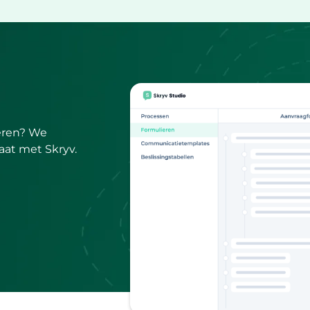
seren? We
aat met Skryv.