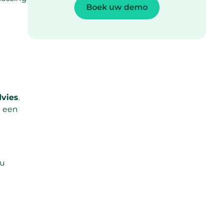
Boek uw demo
?
dvies
.
e een
 u