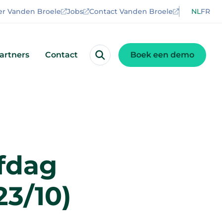
er Vanden Broele
Jobs
Contact Vanden Broele
NL
FR
artners
Contact
Boek een demo
fdag
23/10)