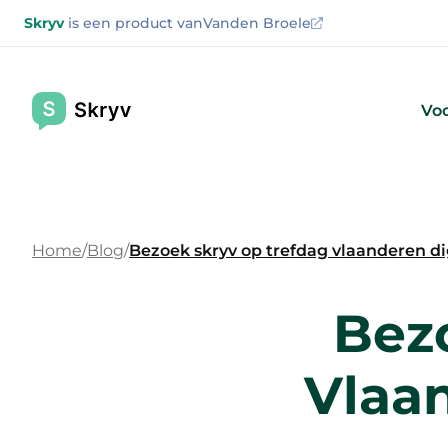
Skryv
is een product van
Vanden Broele
Voo
Home
Blog
Bezoek skryv op trefdag vlaanderen di
Bez
Vlaan