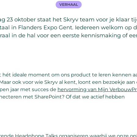
VERHAAL
 23 oktober staat het Skryv team voor je klaar ti
taal in Flanders Expo Gent. Iedereen welkom op 
traal in de hal voor een eerste kennismaking of een
dit hét ideale moment om ons product te leren kennen a
Maar ook voor wie Skryv al kent, loont een bezoekje aan
open jaar met succes de
hervorming van Mijn VerbouwP
necteren met SharePoint? Of dat we actief hebben
rerende Headphone Talks organiseren waarbij we onze op