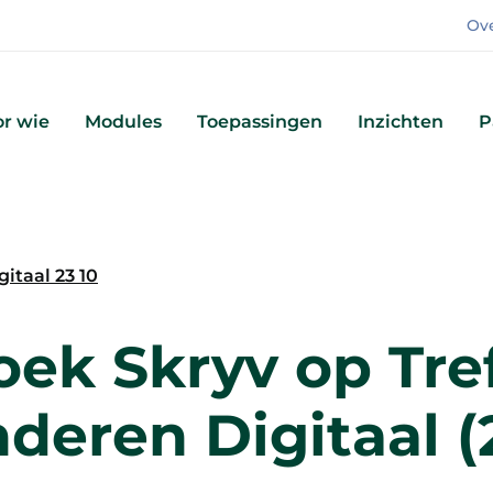
Ov
r wie
Modules
Toepassingen
Inzichten
P
gitaal 23 10
oek Skryv op Tre
deren Digitaal (