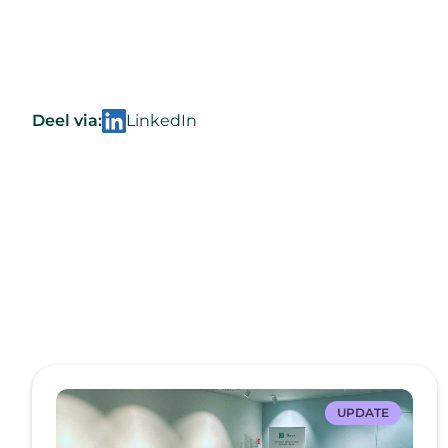
Deel via:
LinkedIn
UPDATE