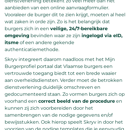
dienstverlening betekent zo veel meer dan het
aanbieden van een online aanvraagformulier.
Vooraleer de burger dit te zien krijgt, moeten al heel
wat zaken in orde zijn. Zo is het belangrijk dat
burgers zich in een
veilige, 24/7-bereikbare
omgeving
bevinden waar ze zijn
ingelogd via eID,
itsme
of een andere gekende
authenticatiemethode.
Skryv integreert daarom naadloos met het Mijn
Burgerprofiel portaal dat Vlaamse burgers een
vertrouwde toegang biedt tot een brede waaier
aan overheidsdiensten. Verder moet de betrokken
dienstverlening duidelijk omschreven en
gedocumenteerd staan. Zo vormen burgers zich op
voorhand een
correct beeld van de procedure
en
kunnen zij zich voorbereiden door het
samenbrengen van de nodige gegevens en/of
bewijsstukken. Ook hierop speelt Skryv in door het
voorzien van de nodige templates die je eenvoudig